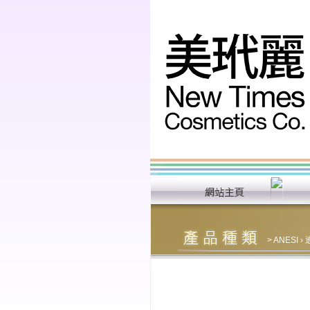
>
ANESI
›