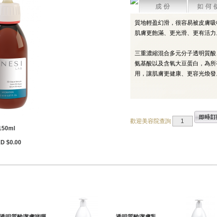
質地輕盈幻滑，很容易被皮膚吸
肌膚更飽滿、更光滑、更有活力
三重濃縮混合多元分子透明質酸
氨基酸以及含氧大豆蛋白，為所
用，讓肌膚更健康、更容光煥發
歡迎美容院查詢
150ml
D $0.00