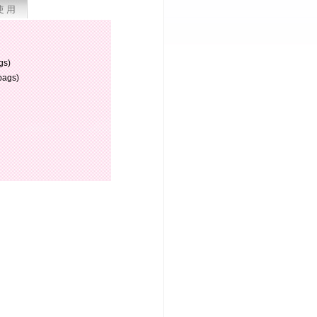
s)
ags)