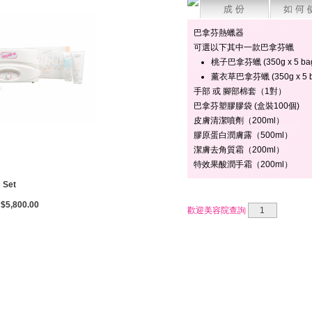
巴拿芬熱蠟器
可選以下其中一款巴拿芬蠟
桃子巴拿芬蠟 (350g x 5 bag
薰衣草巴拿芬蠟 (350g x 5 b
手部 或 腳部棉套（1對）
巴拿芬塑膠膠袋 (盒裝100個)
皮膚清潔噴劑（200ml）
膠原蛋白潤膚露（500ml）
潔膚去角質霜（200ml）
特效果酸潤手霜（200ml）
Set
$5,800.00
歡迎美容院查詢