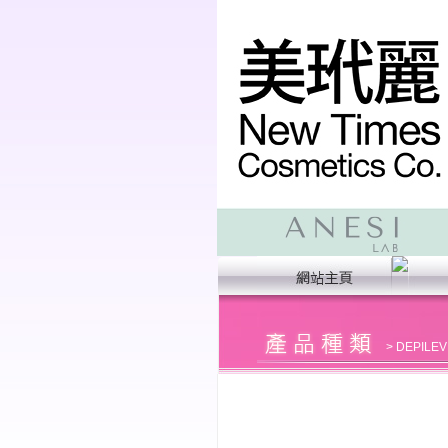
>
DEPILEV