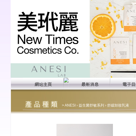
>
ANESI
›
益生菌舒敏系列
› 舒緩卸妝乳液