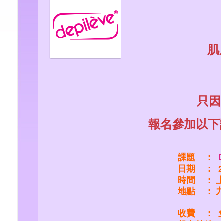
陣陣微
肌膚倍感
渾身散
只因depi
報名參加以下課
課題 :
日期 : 2018
時間 : 上午11
地點 : 九龍荔
收費 : 